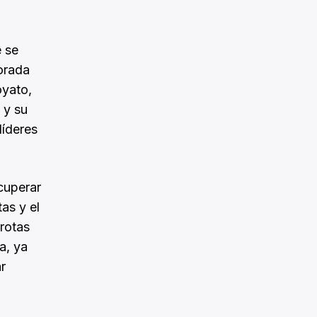
e se
orada
oyato,
 y su
líderes
ecuperar
as y el
rrotas
a, ya
r