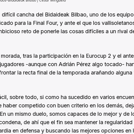
ados-Bidaideak Bilbao | César Minguela
a difícil cancha del Bidaideak Bilbao, uno de los equip
cado para la Final Four, y ante el que los vallisoletano
icioso reto de ponerle las cosas difíciles a un rival d
 morada, tras la participación en la Eurocup 2 y el ante
s jugadores -aunque con Adrián Pérez algo tocado- ha
ontar la recta final de la temporada arañando alguna 
ácil, sobre todo, si como ha sucedido en varios encuen
e haber competido con buen criterio en los demás, dej
. «En un mismo duelo, somos capaces de lo mejor y de l
ondena, de ahí que el fin sea mantener la regularidad 
uardia en defensa y buscando las mejores opciones en l