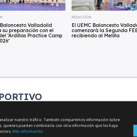
ÍN
REDACCIÓN
Baloncesto Valladolid
El UEMC Baloncesto Vallad
 su preparación con el
comenzará la Segunda FE
del ‘Ardillas Practice Camp
recibiendo al Melilla
026’
PORTIVO
etana
y analizar nuestro tráfico. También compartimos información sobre
sis, quienes pueden combinarla con otra información que les haya
vicios.
Más información