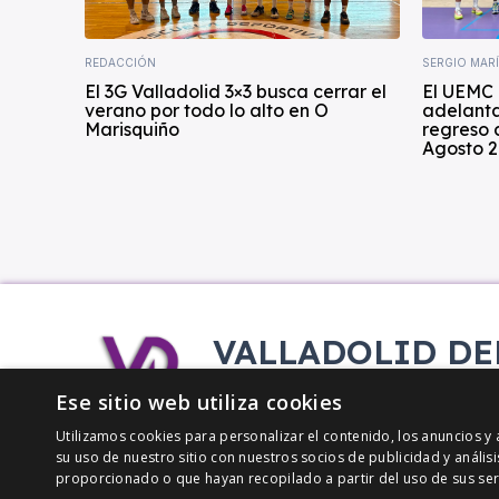
REDACCIÓN
SERGIO MAR
El 3G Valladolid 3×3 busca cerrar el
El UEMC 
verano por todo lo alto en O
adelanta
Marisquiño
regreso 
Agosto 2
VALLADOLID DE
Tu información deportiva vallisol
Ese sitio web utiliza cookies
Utilizamos cookies para personalizar el contenido, los anuncios 
su uso de nuestro sitio con nuestros socios de publicidad y análi
proporcionado o que hayan recopilado a partir del uso de sus ser