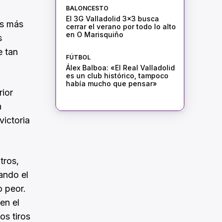
BALONCESTO
El 3G Valladolid 3×3 busca
os más
cerrar el verano por todo lo alto
en O Marisquiño
s
e tan
FÚTBOL
Álex Balboa: «El Real Valladolid
es un club histórico, tampoco
había mucho que pensar»
rior
n
victoria
tros,
ando el
o peor.
en el
os tiros