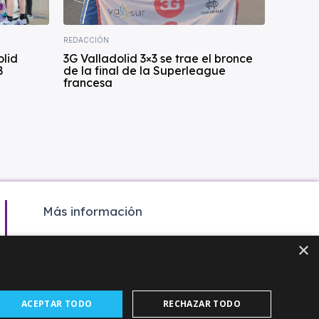
REDACCIÓN
olid
3G Valladolid 3×3 se trae el bronce
B
de la final de la Superleague
francesa
Más información
Colaboración
×
Contacto
Agenda
ACEPTAR TODO
RECHAZAR TODO