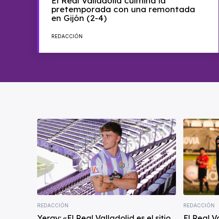
El Real Valladolid culmina la
pretemporada con una remontada
en Gijón (2-4)
REDACCIÓN
REDACCIÓN
REDACCIÓN
Yeray: «El Real Valladolid es el sitio
El Real V