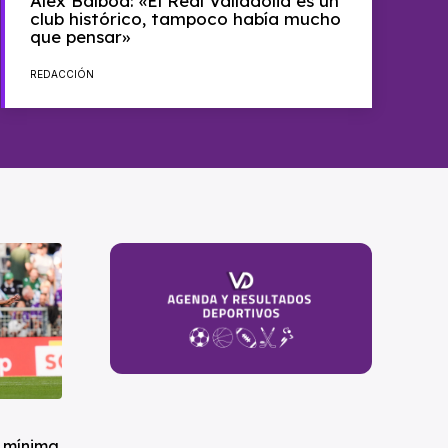
Álex Balboa: «El Real Valladolid es un
club histórico, tampoco había mucho
que pensar»
REDACCIÓN
a mínima