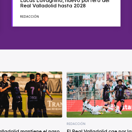
Lucas Lavagnino, nuevo portero del
Real Valladolid hasta 2028
REDACCIÓN
REDACCIÓN
alladolid mantiene el paso
El Real Valladolid cae por l