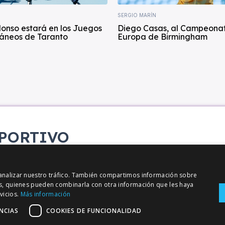
SERGIO MARÍN
lonso estará en los Juegos
Diego Casas, al Campeona
áneos de Taranto
Europa de Birmingham
PORTIVO
etana
y analizar nuestro tráfico. También compartimos información sobre
sis, quienes pueden combinarla con otra información que les haya
vicios.
Más información
NCIAS
COOKIES DE FUNCIONALIDAD