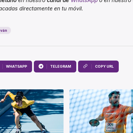
oletano
en nuestro
canal de
WhatsApp
o en nuestro
tacadas directamente en tu móvil.
lván
WHATSAPP
TELEGRAM
COPY URL