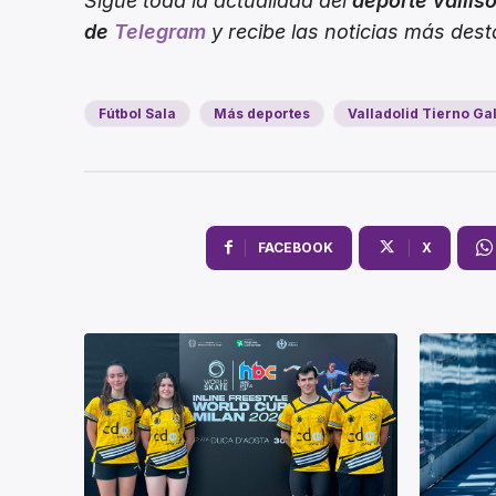
Sigue toda la actualidad del
deporte vallis
de
Telegram
y recibe las noticias más des
Fútbol Sala
Más deportes
Valladolid Tierno Ga
FACEBOOK
X