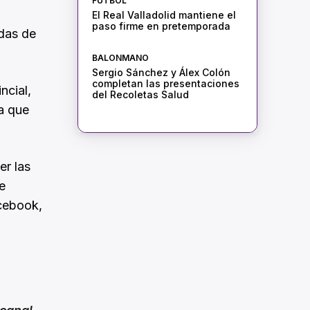
FÚTBOL
El Real Valladolid mantiene el
paso firme en pretemporada
das de
BALONMANO
Sergio Sánchez y Álex Colón
completan las presentaciones
ncial,
del Recoletas Salud
ra que
er las
e
acebook,