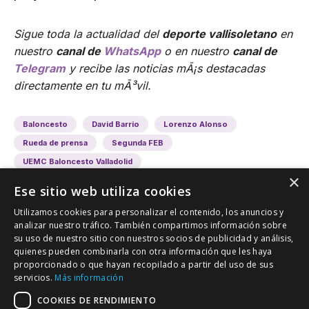
Sigue toda la actualidad del
deporte vallisoletano
en
nuestro
canal de
WhatsApp
o en nuestro
canal de
Telegram
y recibe las noticias mÃ¡s destacadas
directamente en tu mÃ³vil.
Baloncesto
David Barrio
Lorenzo Alonso
Rueda de prensa
Segunda FEB
UEMC Baloncesto Valladolid
×
Ese sitio web utiliza cookies
Utilizamos cookies para personalizar el contenido, los anuncios y
analizar nuestro tráfico. También compartimos información sobre
su uso de nuestro sitio con nuestros socios de publicidad y análisis,
quienes pueden combinarla con otra información que les haya
proporcionado o que hayan recopilado a partir del uso de sus
VALLADOLID DEPORTIVO
servicios.
Más información
Tu información deportiva vallisoletana
COOKIES DE RENDIMIENTO