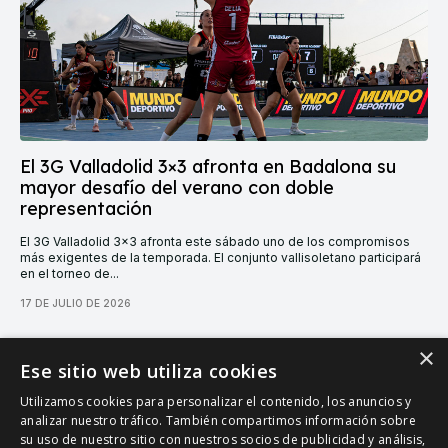
El 3G Valladolid 3×3 afronta en Badalona su
mayor desafío del verano con doble
representación
El 3G Valladolid 3x3 afronta este sábado uno de los compromisos
más exigentes de la temporada. El conjunto vallisoletano participará
en el torneo de...
17 DE JULIO DE 2026
×
CARGAR MÁS
Ese sitio web utiliza cookies
Utilizamos cookies para personalizar el contenido, los anuncios y
analizar nuestro tráfico. También compartimos información sobre
su uso de nuestro sitio con nuestros socios de publicidad y análisis,