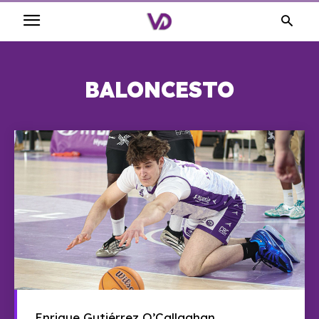
BALONCESTO
Enrique Gutiérrez O’Callaghan