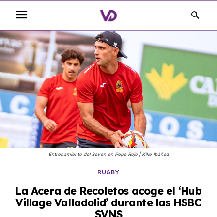
Entrenamiento del Seven en Pepe Rojo | Kike Ibáñez
RUGBY
La Acera de Recoletos acoge el ‘Hub
Village Valladolid’ durante las HSBC
SVNS