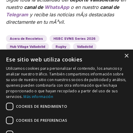
nuestro
canal de
WhatsApp
o en nuestro
canal de
Telegram
y recibe las noticias mÃ¡s destacadas
directamente en tu mÃ³vil.
Acera de Recoletos
HSBC SVNS Series 2026
Hub Village Valladolid
Rugby
Valladolid
×
Ese sitio web utiliza cookies
Utilizamos cookies para personalizar el contenido, los anuncios y
analizar nuestro tráfico. También compartimos información sobre
su uso de nuestro sitio con nuestros socios de publicidad y análisis,
quienes pueden combinarla con otra información que les haya
proporcionado o que hayan recopilado a partir del uso de sus
VALLADOLID DEPORTIVO
servicios.
Más información
Tu información deportiva vallisoletana
COOKIES DE RENDIMIENTO
COOKIES DE PREFERENCIAS
Colaboración
Contacto
Agenda