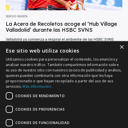
SERGIO MARÍN
La Acera de Recoletos acoge el ‘Hub Village
Valladolid’ durante las HSBC SVNS
Valladolid ya comienza a respirar el ambiente de las HSBC SVNS
Series más allá del estadio. Desde este miércoles 27 de mayo, la
×
Acera...
Ese sitio web utiliza cookies
Utilizamos cookies para personalizar el contenido, los anuncios y
analizar nuestro tráfico. También compartimos información sobre
su uso de nuestro sitio con nuestros socios de publicidad y análisis,
quienes pueden combinarla con otra información que les haya
proporcionado o que hayan recopilado a partir del uso de sus
VALLADOLID DEPORTIVO
servicios.
Más información
Tu información deportiva vallisoletana
COOKIES DE RENDIMIENTO
COOKIES DE PREFERENCIAS
Colaboración
Contacto
Agenda
COOKIES DE FUNCIONALIDAD