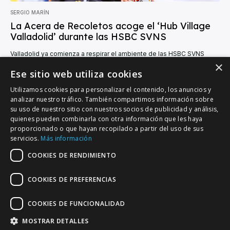
SERGIO MARÍN
La Acera de Recoletos acoge el ‘Hub Village
Valladolid’ durante las HSBC SVNS
Valladolid ya comienza a respirar el ambiente de las HSBC SVNS
Series más allá del estadio. Desde este miércoles 27 de mayo, la
×
Acera...
Ese sitio web utiliza cookies
Utilizamos cookies para personalizar el contenido, los anuncios y
analizar nuestro tráfico. También compartimos información sobre
su uso de nuestro sitio con nuestros socios de publicidad y análisis,
quienes pueden combinarla con otra información que les haya
proporcionado o que hayan recopilado a partir del uso de sus
VALLADOLID DEPORTIVO
servicios.
Más información
Tu información deportiva vallisoletana
COOKIES DE RENDIMIENTO
COOKIES DE PREFERENCIAS
Colaboración
Contacto
Agenda
COOKIES DE FUNCIONALIDAD
MOSTRAR DETALLES