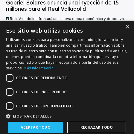
Gabriel Solares anuncia una inyección de 15
millones para el Real Valladolid
El Real Valladolid afrontará una nueva etapa económica y deportiva.
Gabriel Solares, presidente del conjunto blanquivioleta, anunció este
×
jueves una inyección de hasta 15...
Ese sitio web utiliza cookies
Utilizamos cookies para personalizar el contenido, los anuncios y
analizar nuestro tráfico. También compartimos información sobre
su uso de nuestro sitio con nuestros socios de publicidad y análisis,
quienes pueden combinarla con otra información que les haya
proporcionado o que hayan recopilado a partir del uso de sus
VALLADOLID DEPORTIVO
servicios.
Más información
Tu información deportiva vallisoletana
COOKIES DE RENDIMIENTO
COOKIES DE PREFERENCIAS
Colaboración
Contacto
Agenda
COOKIES DE FUNCIONALIDAD
MOSTRAR DETALLES
© Copyright - Valladolid Deportivo
ACEPTAR TODO
RECHAZAR TODO