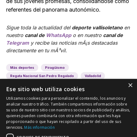
de sus jóvenes promesas, consolidándose como
referentes del panorama autonómico.
Sigue toda la actualidad del
deporte vallisoletano
en
nuestro
canal de
WhatsApp
o en nuestro
canal de
Telegram
y recibe las noticias mÃ¡s destacadas
directamente en tu mÃ³vil.
Más deportes
Piragüismo
Regata Nacional San Pedro Regalado
Valladolid
×
Ese sitio web utiliza cookies
Utilizamos cookies para personalizar el contenido, los anuncios y
analizar nuestro tráfico. También compartimos información sobre
su uso de nuestro sitio con nuestros socios de publicidad y análisis,
quienes pueden combinarla con otra información que les haya
proporcionado o que hayan recopilado a partir del uso de sus
VALLADOLID DEPORTIVO
servicios.
Más información
Tu información deportiva vallisoletana