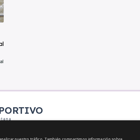
al
al
PORTIVO
etana
y analizar nuestro tráfico. También compartimos información sobre