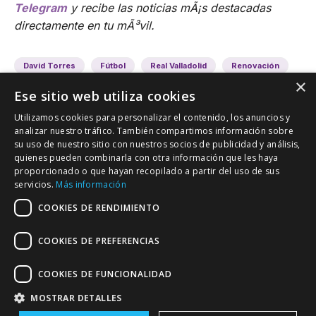
Telegram
y recibe las noticias mÃ¡s destacadas
directamente en tu mÃ³vil.
David Torres
Fútbol
Real Valladolid
Renovación
×
Ese sitio web utiliza cookies
Utilizamos cookies para personalizar el contenido, los anuncios y
analizar nuestro tráfico. También compartimos información sobre
su uso de nuestro sitio con nuestros socios de publicidad y análisis,
quienes pueden combinarla con otra información que les haya
proporcionado o que hayan recopilado a partir del uso de sus
VALLADOLID DEPORTIVO
servicios.
Más información
Tu información deportiva vallisoletana
COOKIES DE RENDIMIENTO
COOKIES DE PREFERENCIAS
Colaboración
Contacto
Agenda
COOKIES DE FUNCIONALIDAD
MOSTRAR DETALLES