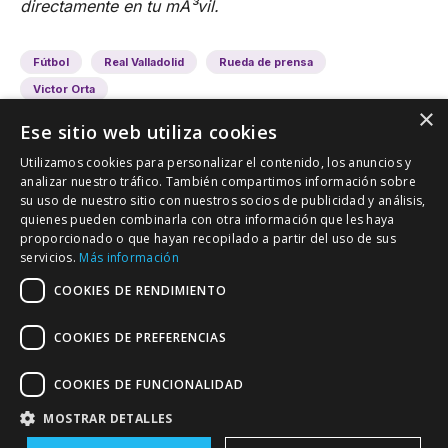
directamente en tu mÃ³vil.
Fútbol
Real Valladolid
Rueda de prensa
Victor Orta
×
Ese sitio web utiliza cookies
Utilizamos cookies para personalizar el contenido, los anuncios y
analizar nuestro tráfico. También compartimos información sobre
su uso de nuestro sitio con nuestros socios de publicidad y análisis,
quienes pueden combinarla con otra información que les haya
proporcionado o que hayan recopilado a partir del uso de sus
VALLADOLID DEPORTIVO
servicios.
Más información
Tu información deportiva vallisoletana
COOKIES DE RENDIMIENTO
COOKIES DE PREFERENCIAS
Colaboración
Contacto
Agenda
COOKIES DE FUNCIONALIDAD
MOSTRAR DETALLES