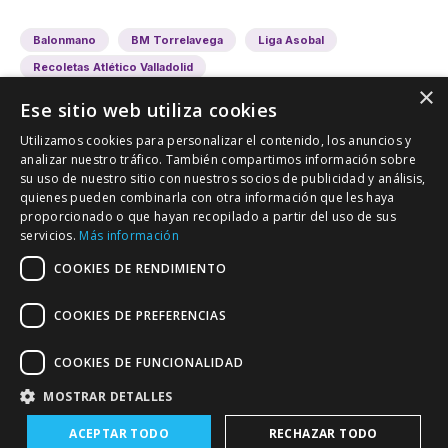
Balonmano
BM Torrelavega
Liga Asobal
Recoletas Atlético Valladolid
×
Ese sitio web utiliza cookies
Utilizamos cookies para personalizar el contenido, los anuncios y
analizar nuestro tráfico. También compartimos información sobre
su uso de nuestro sitio con nuestros socios de publicidad y análisis,
quienes pueden combinarla con otra información que les haya
proporcionado o que hayan recopilado a partir del uso de sus
VALLADOLID DEPORTIVO
servicios.
Más información
Tu información deportiva vallisoletana
COOKIES DE RENDIMIENTO
COOKIES DE PREFERENCIAS
Colaboración
Contacto
Agenda
COOKIES DE FUNCIONALIDAD
MOSTRAR DETALLES
ACEPTAR TODO
RECHAZAR TODO
Política de Privacidad