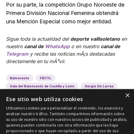
Por su parte, la competición Grupo Noroeste de
Primera División Nacional Femenina obtendrá
una Mención Especial como mejor entidad.
Sigue toda la actualidad del
deporte vallisoletano
en
nuestro
canal de
WhatsApp
o en nuestro
canal de
Telegram
y recibe las noticias mÃ¡s destacadas
directamente en tu mÃ³vil.
Baloncesto
FBCYL
Gala del Baloncesto de Castilla y León
Sergio De Larrea
×
Ese sitio web utiliza cookies
Utilizamos cookies para personalizar el contenido, los anuncios y
analizar nuestro tráfico. También compartimos información sobre
su uso de nuestro sitio con nuestros socios de publicidad y análisis,
quienes pueden combinarla con otra información que les haya
proporcionado o que hayan recopilado a partir del uso de sus