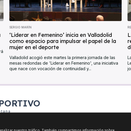
SERGIO MARÍN
R
a
‘Liderar en Femenino’ inicia en Valladolid
L
como espacio para impulsar el papel de la
r
mujer en el deporte
d
rá
Valladolid acogió este martes la primera jornada de las
L
mesas redondas de 'Liderar en Femenino', una iniciativa
L
que nace con vocación de continuidad y...
j
PORTIVO
etana
y analizar nuestro tráfico. También compartimos información sobre