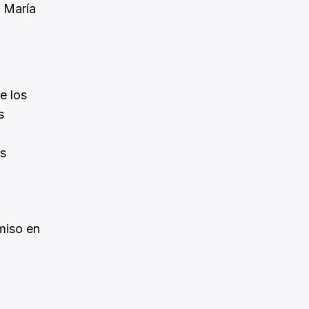
n María
e los
s
os
miso en