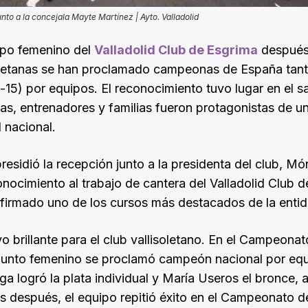
nto a la concejala Mayte Martínez | Ayto. Valladolid
ipo femenino del
Valladolid Club de Esgrima
después
soletanas se han proclamado campeonas de España tan
-15) por equipos. El reconocimiento tuvo lugar en el s
as, entrenadores y familias fueron protagonistas de u
l nacional.
esidió la recepción junto a la presidenta del club, Mó
ocimiento al trabajo de cantera del Valladolid Club d
 firmado uno de los cursos más destacados de la entid
brillante para el club vallisoletano. En el Campeonat
junto femenino se proclamó campeón nacional por eq
a logró la plata individual y María Useros el bronce,
s después, el equipo repitió éxito en el Campeonato d