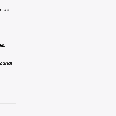
as de
es.
canal