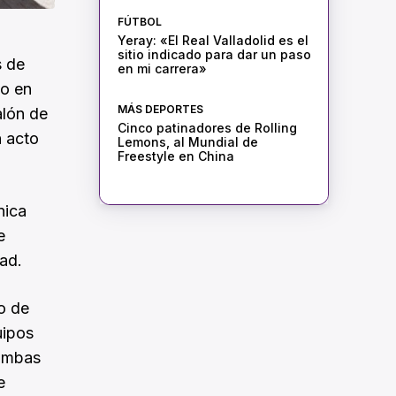
FÚTBOL
Yeray: «El Real Valladolid es el
sitio indicado para dar un paso
 de
en mi carrera»
to en
MÁS DEPORTES
alón de
Cinco patinadores de Rolling
n acto
Lemons, al Mundial de
Freestyle en China
nica
e
ad.
o de
uipos
 ambas
e