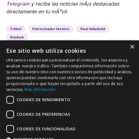
Telegram
y recibe las noticias mÃ¡s destacadas
directamente en tu mÃ³vil.
Fútbol
Patrocinador técnico
Real Valladolid
Reebok
×
Ese sitio web utiliza cookies
Utilizamos cookies para personalizar el contenido, los anuncios y
analizar nuestro tráfico. También compartimos información sobre
su uso de nuestro sitio con nuestros socios de publicidad y análisis,
quienes pueden combinarla con otra información que les haya
proporcionado o que hayan recopilado a partir del uso de sus
VALLADOLID DEPORTIVO
servicios.
Más información
Tu información deportiva vallisoletana
COOKIES DE RENDIMIENTO
COOKIES DE PREFERENCIAS
Colaboración
Contacto
Agenda
COOKIES DE FUNCIONALIDAD