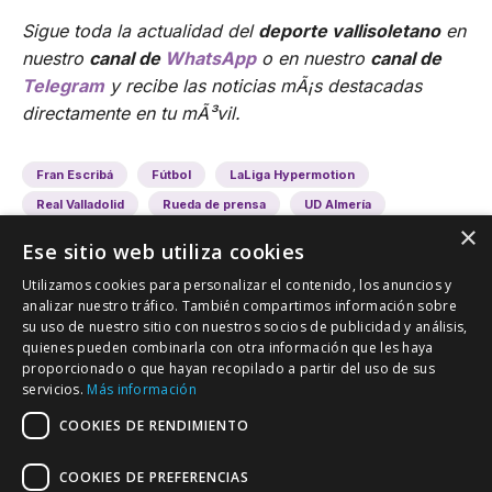
Sigue toda la actualidad del
deporte vallisoletano
en
nuestro
canal de
WhatsApp
o en nuestro
canal de
Telegram
y recibe las noticias mÃ¡s destacadas
directamente en tu mÃ³vil.
Fran Escribá
Fútbol
LaLiga Hypermotion
Real Valladolid
Rueda de prensa
UD Almería
×
Ese sitio web utiliza cookies
Utilizamos cookies para personalizar el contenido, los anuncios y
analizar nuestro tráfico. También compartimos información sobre
su uso de nuestro sitio con nuestros socios de publicidad y análisis,
quienes pueden combinarla con otra información que les haya
proporcionado o que hayan recopilado a partir del uso de sus
VALLADOLID DEPORTIVO
servicios.
Más información
Tu información deportiva vallisoletana
COOKIES DE RENDIMIENTO
COOKIES DE PREFERENCIAS