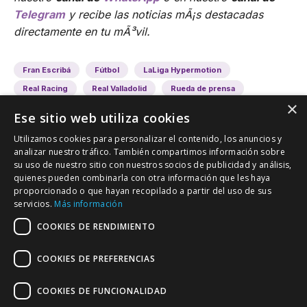
Telegram
y recibe las noticias mÃ¡s destacadas
directamente en tu mÃ³vil.
Fran Escribá
Fútbol
LaLiga Hypermotion
Real Racing
Real Valladolid
Rueda de prensa
×
Ese sitio web utiliza cookies
Utilizamos cookies para personalizar el contenido, los anuncios y
analizar nuestro tráfico. También compartimos información sobre
su uso de nuestro sitio con nuestros socios de publicidad y análisis,
quienes pueden combinarla con otra información que les haya
proporcionado o que hayan recopilado a partir del uso de sus
VALLADOLID DEPORTIVO
servicios.
Más información
Tu información deportiva vallisoletana
COOKIES DE RENDIMIENTO
COOKIES DE PREFERENCIAS
Colaboración
Contacto
Agenda
COOKIES DE FUNCIONALIDAD