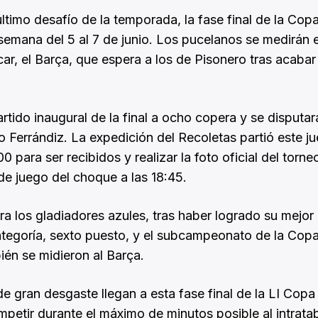
último desafío de la temporada, la fase final de la Copa
 semana del 5 al 7 de junio. Los pucelanos se medirán 
car, el Barça, que espera a los de Pisonero tras acabar 
rtido inaugural de la final a ocho copera y se disputar
o Ferrándiz. La expedición del Recoletas partió este j
0 para ser recibidos y realizar la foto oficial del torne
de juego del choque a las 18:45.
ara los gladiadores azules, tras haber logrado su mejor
 categoría, sexto puesto, y el subcampeonato de la Cop
ién se midieron al Barça.
e gran desgaste llegan a esta fase final de la LI Copa
ompetir durante el máximo de minutos posible al intrata