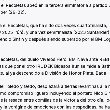
 el Recoletas apeó en la tercera eliminatoria a partido 
amper (29-32).
a el Recoletas, que ha sido dos veces cuartofinalista,
2025 Irún), y una vez semifinalista (2023 Santander)
 Blendio Sinfín y después siendo superado por el BM L
 Recoletas, del duelo Viveros Herol BM Nava ante REB
tras que por el otro IRUDEK Bidasoa Irun se mide a Bat
te, al ya descendido a División de Honor Plata, Bada 
de Toledo y Gedo, desplazará a tierras levantinas a la
ltimo compromiso liguero incluyendo al portero Nico Gi
la resaca entre comillas de la victoria del otro día, l
, y la vorágine de emociones con las despedidas, ha h