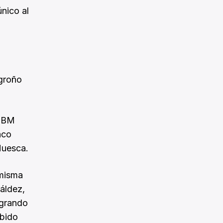
único al
ogroño
I BM
hco
Huesca.
 misma
ráldez,
ogrando
abido