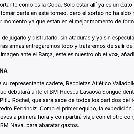
tante como es la Copa. Sólo estar allí ya es un éxito
 tomar parte en este torneo, pero el sorteo no ha sido
or momento ya que están en el mejor momento de form
n de jugarlo y disfrutarlo, sin ataduras y ya sin especul
tras armas entregaremos todo y trataremos de salir de 
imagen ante el Barça, este es nuestro objetivo», añad
ENA
a su representante cadete, Recoletas Atlético Valladoli
 que debutará ante el BM Huesca Lasaosa Sorigué dent
 Pitiu Rochel, que será sede de todos los partidos del 
 Pedro Ferrándiz. Como el primer equipo, la expedición
ueves a primera hora y compartirá viaje con el otro con
el BM Nava, para abaratar gastos.