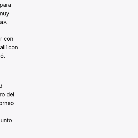
 para
 muy
a».
ar con
allí con
ió.
d
ro del
torneo
junto