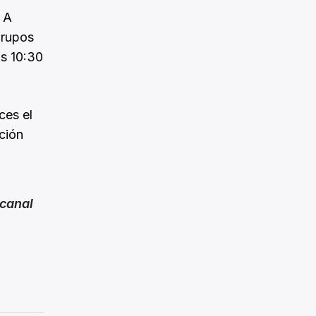
t A
grupos
as 10:30
ces el
ción
canal