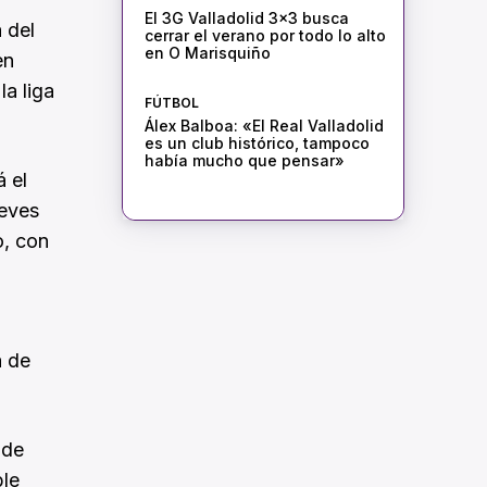
El 3G Valladolid 3×3 busca
 del
cerrar el verano por todo lo alto
en O Marisquiño
en
la liga
FÚTBOL
Álex Balboa: «El Real Valladolid
es un club histórico, tampoco
había mucho que pensar»
á el
ueves
o, con
a de
 de
ble