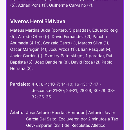
(5), Adrián Pons (1), Guilherme Carvalho (7).
Viveros Herol BM Nava
Mateus Martins Buda (portero, 5 paradas), Eduardo Reig
(5), Alfredo Otero (-), David Fernández (2), Pancho
Ahumada (4 1p), Gonzalo Carró (-), Marcos Silva (1),
Óscar Marugán (4), Josu Arzoz (1), Lilian Pasquet (-),
Javier Carrión (-), Dzmitry Patotski (ps, 1 parada), Rui
Baptista (6), Joao Bandeira (8), David Roca (2), Pablo
Herranz (2).
Parciales:
4-0; 8-4; 10-7; 14-10; 16-13; 17-17 -
descanso- 21-20; 24-21; 28-26; 30-28; 33-
32; 36-35
Árbitro:
José Antonio Huertas Herrador | Antonio Javier
García Del Salto. Excluyeron por 2 minutos a Tao
Gey-Emparan (23´) del Recoletas Atlético