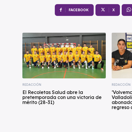
FACEBOOK
X
REDACCIÓN
REDACCIÓN
El Recoletas Salud abre la
‘Volvemos
pretemporada con una victoria de
Valladol
mérito (28-31)
abonados
regreso a