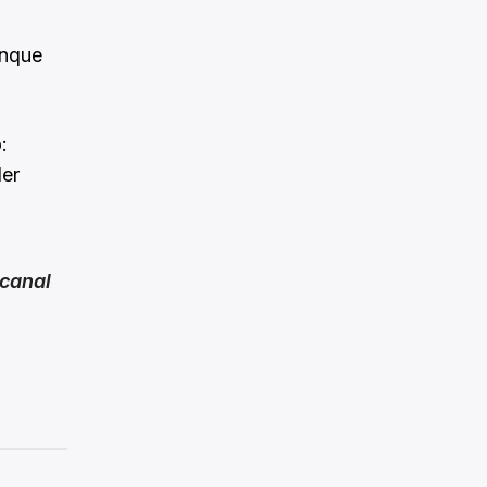
unque
:
der
canal