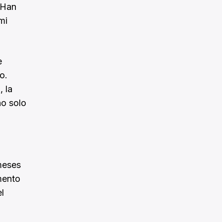
«Han
mi
e
o.
, la
no solo
 meses
mento
l