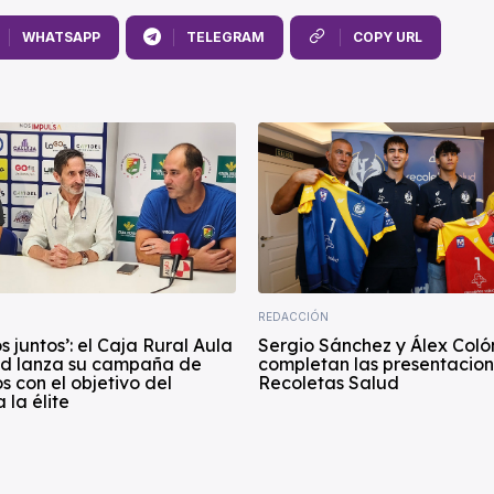
WHATSAPP
TELEGRAM
COPY URL
REDACCIÓN
 juntos’: el Caja Rural Aula
Sergio Sánchez y Álex Coló
id lanza su campaña de
completan las presentacion
 con el objetivo del
Recoletas Salud
 la élite