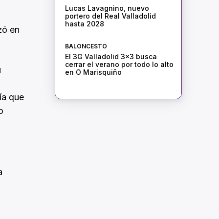
Lucas Lavagnino, nuevo
portero del Real Valladolid
hasta 2028
zó en
BALONCESTO
El 3G Valladolid 3×3 busca
cerrar el verano por todo lo alto
u
en O Marisquiño
ía que
o
a