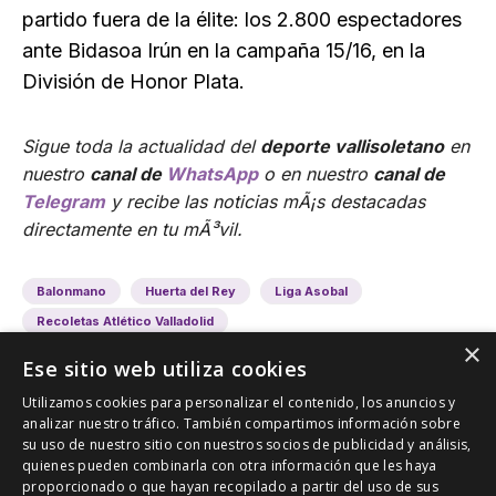
partido fuera de la élite: los 2.800 espectadores
ante Bidasoa Irún en la campaña 15/16, en la
División de Honor Plata.
Sigue toda la actualidad del
deporte vallisoletano
en
nuestro
canal de
WhatsApp
o en nuestro
canal de
Telegram
y recibe las noticias mÃ¡s destacadas
directamente en tu mÃ³vil.
Balonmano
Huerta del Rey
Liga Asobal
Recoletas Atlético Valladolid
×
Ese sitio web utiliza cookies
Utilizamos cookies para personalizar el contenido, los anuncios y
analizar nuestro tráfico. También compartimos información sobre
su uso de nuestro sitio con nuestros socios de publicidad y análisis,
quienes pueden combinarla con otra información que les haya
proporcionado o que hayan recopilado a partir del uso de sus