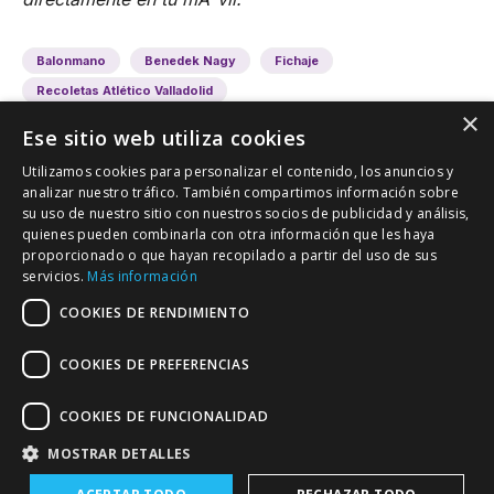
Balonmano
Benedek Nagy
Fichaje
Recoletas Atlético Valladolid
×
Ese sitio web utiliza cookies
Utilizamos cookies para personalizar el contenido, los anuncios y
analizar nuestro tráfico. También compartimos información sobre
su uso de nuestro sitio con nuestros socios de publicidad y análisis,
quienes pueden combinarla con otra información que les haya
proporcionado o que hayan recopilado a partir del uso de sus
VALLADOLID DEPORTIVO
servicios.
Más información
Tu información deportiva vallisoletana
COOKIES DE RENDIMIENTO
COOKIES DE PREFERENCIAS
Colaboración
Contacto
Agenda
COOKIES DE FUNCIONALIDAD
MOSTRAR DETALLES