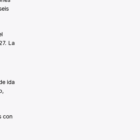
seis
el
27. La
de ida
o,
s con