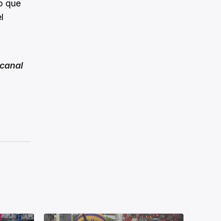
o que
l
canal