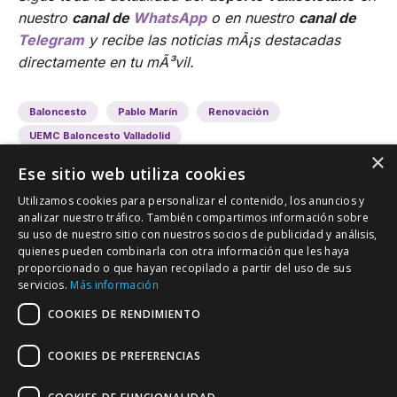
nuestro
canal de
WhatsApp
o en nuestro
canal de
Telegram
y recibe las noticias mÃ¡s destacadas
directamente en tu mÃ³vil.
Baloncesto
Pablo Marín
Renovación
UEMC Baloncesto Valladolid
×
Ese sitio web utiliza cookies
Utilizamos cookies para personalizar el contenido, los anuncios y
analizar nuestro tráfico. También compartimos información sobre
su uso de nuestro sitio con nuestros socios de publicidad y análisis,
quienes pueden combinarla con otra información que les haya
proporcionado o que hayan recopilado a partir del uso de sus
VALLADOLID DEPORTIVO
servicios.
Más información
Tu información deportiva vallisoletana
COOKIES DE RENDIMIENTO
COOKIES DE PREFERENCIAS
Colaboración
Contacto
Agenda