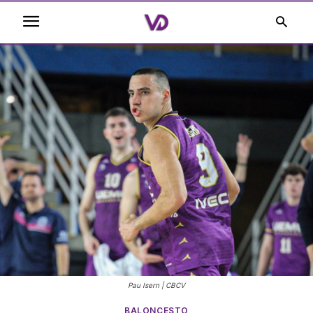
Pau Isern | CBCV
BALONCESTO