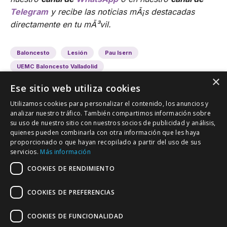
Telegram
y recibe las noticias mÃ¡s destacadas
directamente en tu mÃ³vil.
Baloncesto
Lesión
Pau Isern
UEMC Baloncesto Valladolid
×
Ese sitio web utiliza cookies
Utilizamos cookies para personalizar el contenido, los anuncios y
analizar nuestro tráfico. También compartimos información sobre
su uso de nuestro sitio con nuestros socios de publicidad y análisis,
quienes pueden combinarla con otra información que les haya
proporcionado o que hayan recopilado a partir del uso de sus
VALLADOLID DEPORTIVO
servicios.
Más información
Tu información deportiva vallisoletana
COOKIES DE RENDIMIENTO
COOKIES DE PREFERENCIAS
Colaboración
Contacto
Agenda
COOKIES DE FUNCIONALIDAD