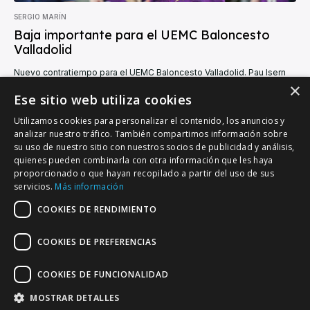
SERGIO MARÍN
Baja importante para el UEMC Baloncesto
Valladolid
Nuevo contratiempo para el UEMC Baloncesto Valladolid. Pau Isern
sufrió este miércoles una fractura en el cuarto metacarpiano de su
×
mano izquierda durante la...
Ese sitio web utiliza cookies
Utilizamos cookies para personalizar el contenido, los anuncios y
analizar nuestro tráfico. También compartimos información sobre
su uso de nuestro sitio con nuestros socios de publicidad y análisis,
quienes pueden combinarla con otra información que les haya
proporcionado o que hayan recopilado a partir del uso de sus
VALLADOLID DEPORTIVO
servicios.
Más información
Tu información deportiva vallisoletana
COOKIES DE RENDIMIENTO
COOKIES DE PREFERENCIAS
Colaboración
Contacto
Agenda
COOKIES DE FUNCIONALIDAD
MOSTRAR DETALLES