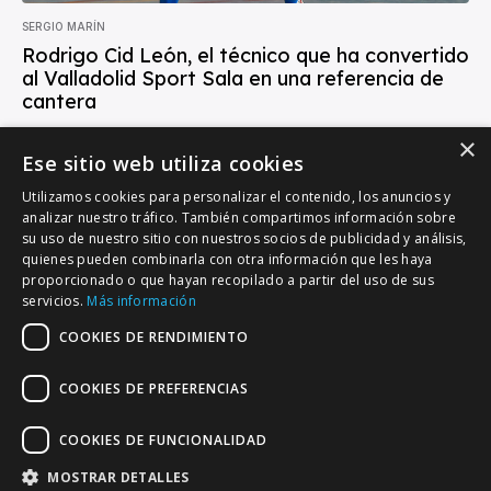
SERGIO MARÍN
Rodrigo Cid León, el técnico que ha convertido
al Valladolid Sport Sala en una referencia de
cantera
Hablar de Rodrigo Cid León es hablar de una de las figuras más
×
reconocibles del fútbol sala base en Valladolid. A sus 38 años,...
Ese sitio web utiliza cookies
Utilizamos cookies para personalizar el contenido, los anuncios y
analizar nuestro tráfico. También compartimos información sobre
su uso de nuestro sitio con nuestros socios de publicidad y análisis,
quienes pueden combinarla con otra información que les haya
proporcionado o que hayan recopilado a partir del uso de sus
VALLADOLID DEPORTIVO
servicios.
Más información
Tu información deportiva vallisoletana
COOKIES DE RENDIMIENTO
COOKIES DE PREFERENCIAS
Colaboración
Contacto
Agenda
COOKIES DE FUNCIONALIDAD
MOSTRAR DETALLES