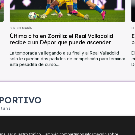
SERGIO MARÍN
S
Última cita en Zorrilla: el Real Valladolid
E
recibe a un Dépor que puede ascender
p
La temporada va llegando a su final y al Real Valladolid
E
solo le quedan dos partidos de competición para terminar
e
esta pesadilla de curso....
D
PORTIVO
etana
y analizar nuestro tráfico. También compartimos información sobre