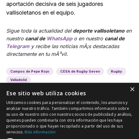
aportación decisiva de seis jugadores
vallisoletanos en el equipo.
Sigue toda la actualidad del
deporte vallisoletano
en
nuestro
canal de
WhatsApp
o en nuestro
canal de
Telegram
y recibe las noticias mÃ¡s destacadas
directamente en tu mÃ³vil.
Campos de Pepe Rojo
CESA de Rugby Seven
Rugby
Valladolid
×
Ese sitio web utiliza cookies
Utilizamos cookies para personalizar el contenido, los anuncios y
analizar nuestro tráfico. También compartimos información sobre
su uso de nuestro sitio con nuestros socios de publicidad y análisis,
quienes pueden combinarla con otra información que les haya
proporcionado o que hayan recopilado a partir del uso de sus
VALLADOLID DEPORTIVO
servicios.
Más información
Tu información deportiva vallisoletana