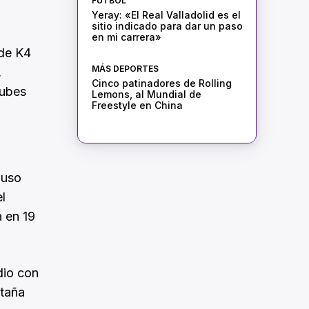
FÚTBOL
Yeray: «El Real Valladolid es el
sitio indicado para dar un paso
en mi carrera»
 de K4
MÁS DEPORTES
,
Cinco patinadores de Rolling
lubes
Lemons, al Mundial de
Freestyle en China
puso
l
a en 19
dio con
etaña