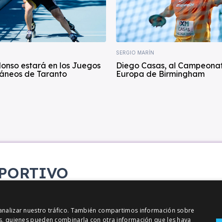
SERGIO MARÍN
lonso estará en los Juegos
Diego Casas, al Campeona
áneos de Taranto
Europa de Birmingham
PORTIVO
etana
y analizar nuestro tráfico. También compartimos información sobre
sis, quienes pueden combinarla con otra información que les haya