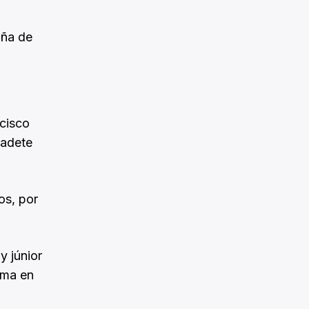
aña de
ncisco
cadete
os, por
y júnior
lma en