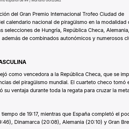
ino español de k4 | Mariano González
ición del Gran Premio Internacional Trofeo Ciudad de
del calendario nacional de piragüismo en la modalidad
las selecciones de Hungría, República Checa, Alemania
a, además de combinados autonómicos y numerosos c
ASCULINA
 dejó como vencedora a la República Checa, que se im
cias del piragüismo mundial. El cuarteto checo tomó e
 su ventaja durante toda la regata para cruzar la met
n tiempo de 19:17, mientras que España completó el po
(19:46), Dinamarca (20:08), Alemania (20:10) y Gran Br