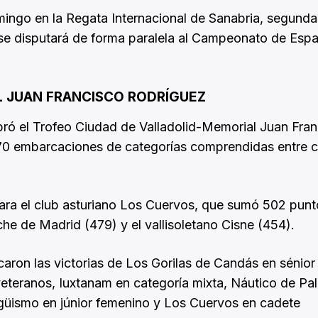
mingo en la Regata Internacional de Sanabria, segunda
 se disputará de forma paralela al Campeonato de Esp
L JUAN FRANCISCO RODRÍGUEZ
ebró el Trofeo Ciudad de Valladolid-Memorial Juan Fra
e 70 embarcaciones de categorías comprendidas entre 
e para el club asturiano Los Cuervos, que sumó 502 punt
he de Madrid (479) y el vallisoletano Cisne (454).
caron las victorias de Los Gorilas de Candás en sénior 
teranos, Iuxtanam en categoría mixta, Náutico de Pa
agüismo en júnior femenino y Los Cuervos en cadete