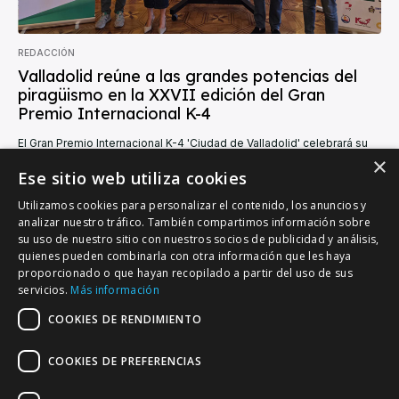
REDACCIÓN
Valladolid reúne a las grandes potencias del
piragüismo en la XXVII edición del Gran
Premio Internacional K-4
El Gran Premio Internacional K-4 'Ciudad de Valladolid' celebrará su
XXVII edición, consolidado como una de las citas más importantes
×
del calendario internacional de...
Ese sitio web utiliza cookies
Utilizamos cookies para personalizar el contenido, los anuncios y
analizar nuestro tráfico. También compartimos información sobre
su uso de nuestro sitio con nuestros socios de publicidad y análisis,
quienes pueden combinarla con otra información que les haya
proporcionado o que hayan recopilado a partir del uso de sus
VALLADOLID DEPORTIVO
servicios.
Más información
Tu información deportiva vallisoletana
COOKIES DE RENDIMIENTO
COOKIES DE PREFERENCIAS
Colaboración
Contacto
Agenda