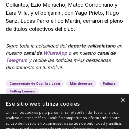
Collantes, Ezio Menacho, Mateo Corrochano y
Lara Villa, y el benjamín, con Yago Prieto, Hugo
Sanz, Lucas Parro e Iluc Martín, cerraron el pleno
de títulos colectivos del club.
Sigue toda la actualidad del
deporte vallisoletano
en
nuestro
canal de
WhatsApp
o en nuestro
canal de
Telegram
y recibe las noticias mÃ¡s destacadas
directamente en tu mÃ³vil.
Campeonato de Castilla y León
Más deportes
Patinaje
Rolling Lemons
×
Ese sitio web utiliza cookies
Utilizamos cookies para personalizar el contenido, los anuncios y
analizar nuestro tráfico. También compartimos información sobre
su uso de nuestro sitio con nuestros socios de publicidad y análisis,
quienes pueden combinarla con otra información que les haya