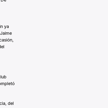
in ya
 Jaime
casión,
del
club
completó
cia, del