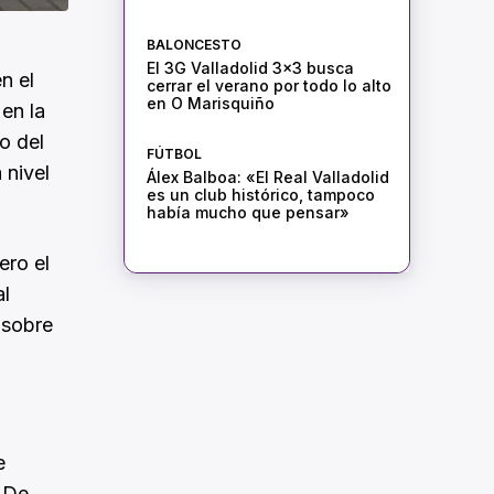
BALONCESTO
El 3G Valladolid 3×3 busca
n el
cerrar el verano por todo lo alto
en O Marisquiño
en la
o del
FÚTBOL
 nivel
Álex Balboa: «El Real Valladolid
es un club histórico, tampoco
había mucho que pensar»
ero el
al
 sobre
e
. De