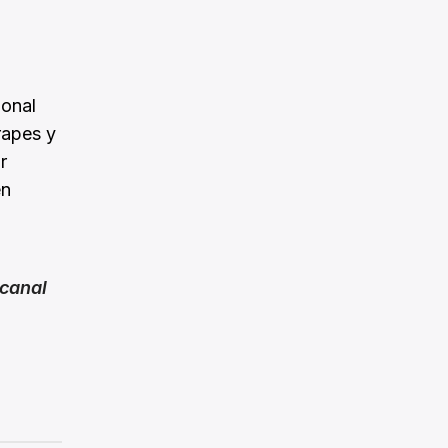
ional
rapes y
r
en
canal