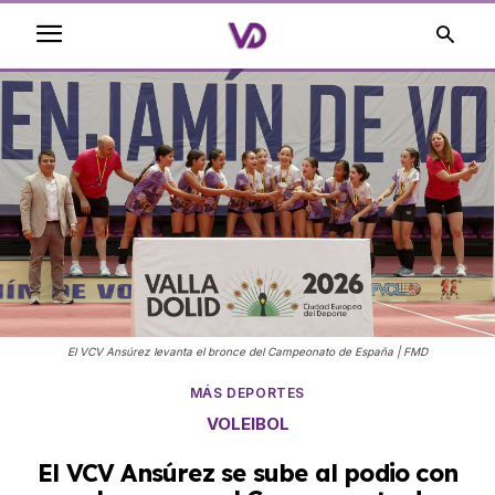
El VCV Ansúrez levanta el bronce del Campeonato de España | FMD
MÁS DEPORTES
VOLEIBOL
El VCV Ansúrez se sube al podio con