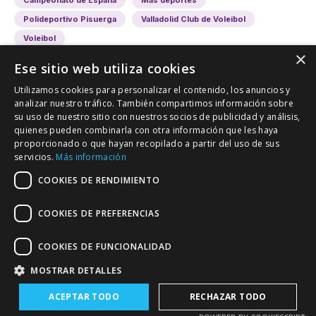
Campeonato de España
Más deportes
Polideportivo Pisuerga
Valladolid Club de Voleibol
Voleibol
×
Ese sitio web utiliza cookies
Utilizamos cookies para personalizar el contenido, los anuncios y
analizar nuestro tráfico. También compartimos información sobre
su uso de nuestro sitio con nuestros socios de publicidad y análisis,
quienes pueden combinarla con otra información que les haya
proporcionado o que hayan recopilado a partir del uso de sus
VALLADOLID DEPORTIVO
servicios.
Más información
Tu información deportiva vallisoletana
COOKIES DE RENDIMIENTO
COOKIES DE PREFERENCIAS
Colaboración
Contacto
Agenda
COOKIES DE FUNCIONALIDAD
MOSTRAR DETALLES
ACEPTAR TODO
RECHAZAR TODO
Política de Privacidad
© Copyright - Valladolid Deportivo