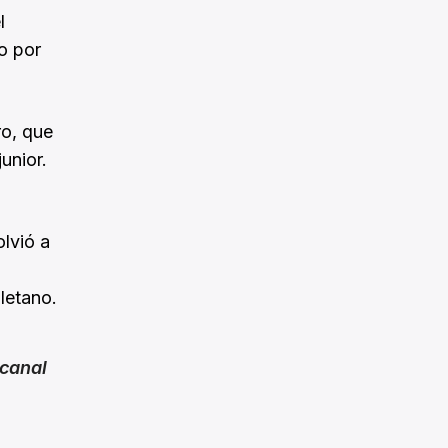
l
o por
ro, que
unior.
olvió a
letano.
canal