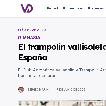
Fútbol
Balonmano
Baloncest
MÁS DEPORTES
GIMNASIA
El trampolín vallisol
España
El Club Acrobática Valladolid y Trampolín 
tras lograr dos oros
SERGIO MARÍN
7 DE JUNIO DE 2026