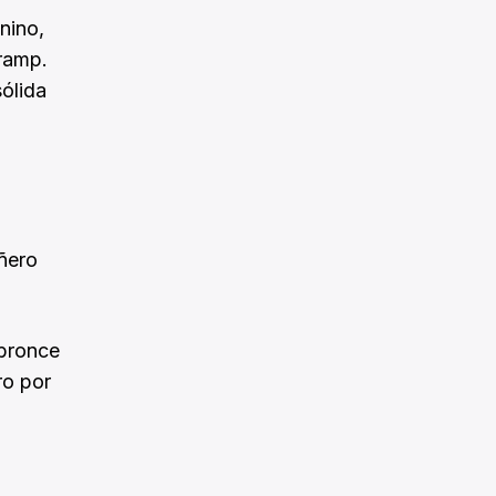
nino,
tramp.
sólida
añero
 bronce
ro por