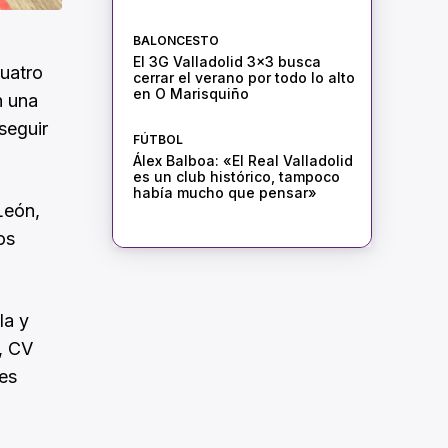
BALONCESTO
El 3G Valladolid 3×3 busca
cuatro
cerrar el verano por todo lo alto
en O Marisquiño
n una
seguir
FÚTBOL
Álex Balboa: «El Real Valladolid
es un club histórico, tampoco
había mucho que pensar»
León,
os
la y
, CV
es