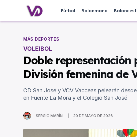
Fútbol
Balonmano
Baloncest
MÁS DEPORTES
VOLEIBOL
Doble representación p
División femenina de V
CD San José y VCV Vacceas pelearán desde e
en Fuente La Mora y el Colegio San José
SERGIO MARÍN
20 DE MAYO DE 2026