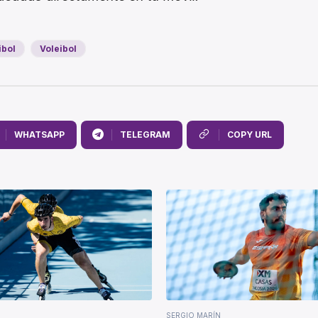
ibol
Voleibol
WHATSAPP
TELEGRAM
COPY URL
SERGIO MARÍN