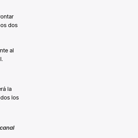
rontar
 los dos
nte al
l.
rá la
idos los
canal