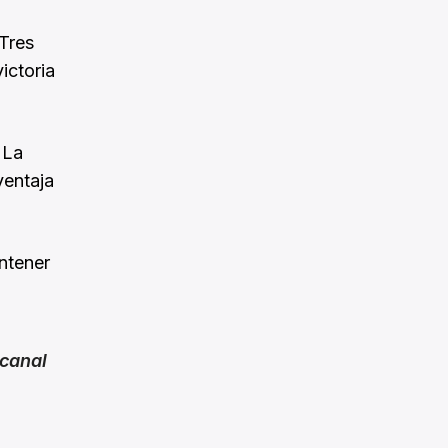
Tres
ictoria
 La
ventaja
antener
canal