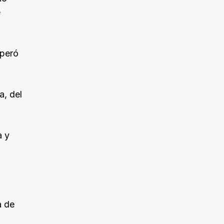
e
uperó
a, del
a y
a de