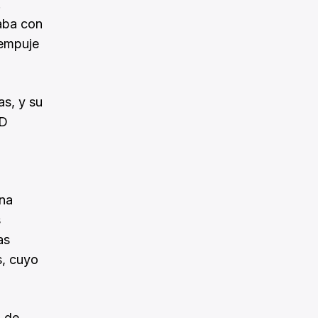
.
zaba con
 empuje
as, y su
CD
una
s
as
, cuyo
o de