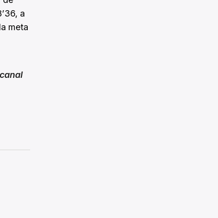
’36, a
 la meta
canal