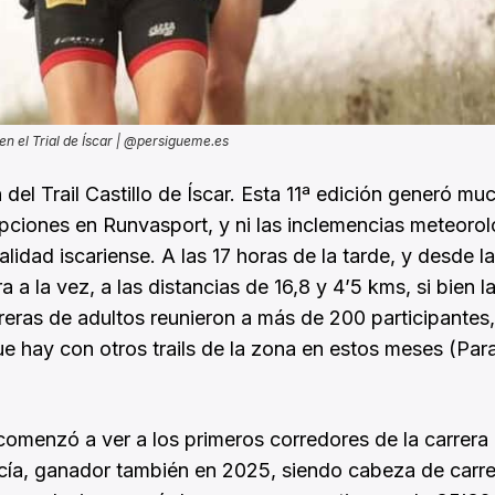
n el Trial de Íscar | @persigueme.es
el Trail Castillo de Íscar. Esta 11ª edición generó mu
ipciones en Runvasport, y ni las inclemencias meteoro
lidad iscariense. A las 17 horas de la tarde, y desde l
a a la vez, a las distancias de 16,8 y 4’5 kms, si bien la
carreras de adultos reunieron a más de 200 participantes
ue hay con otros trails de la zona en estos meses (Pa
omenzó a ver a los primeros corredores de la carrera
rcía, ganador también en 2025, siendo cabeza de carre