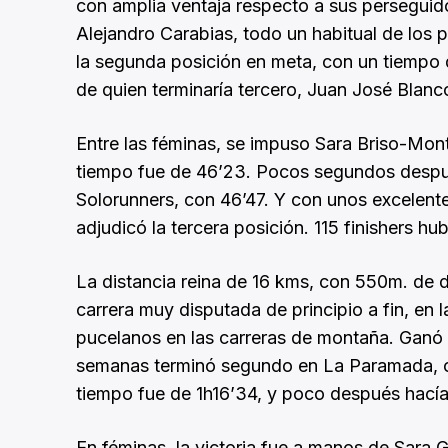
con amplia ventaja respecto a sus perseguido
Alejandro Carabias, todo un habitual de los p
la segunda posición en meta, con un tiempo de
de quien terminaría tercero, Juan José Blanc
Entre las féminas, se impuso Sara Briso-Mont
tiempo fue de 46’23. Pocos segundos despué
Solorunners, con 46’47. Y con unos excelent
adjudicó la tercera posición. 115 finishers hu
La distancia reina de 16 kms, con 550m. de d
carrera muy disputada de principio a fin, en l
pucelanos en las carreras de montaña. Ganó 
semanas terminó segundo en La Paramada, c
tiempo fue de 1h16’34, y poco después hacía 
En féminas, la victoria fue a manos de Sara 