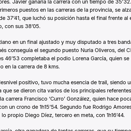
res. Javier ganaría la carrera con un tiempo de 35’32
rimeros puestos en las carreras de la provincia, se al
 37’41, que luchó su posición hasta el final frente al
o, con sus 38’05.
iano en un final ajustado y muy disputado a tres band
s conseguía el segundo puesto Nuria Oliveros, del 
es 46’53 completaba el podio Lorena García, quien se
bo en la carrera de 8 kms.
esnivel positivo, tuvo mucha esencia de trail, siendo 
a que se dieron cita varios de los principales referente
la carrera Francisco ‘Curro’ González, quien hace poc
on un crono de 1h15’54. Segundo fue Rodrigo Amores
lo propio Diego Díez, tercero en meta, con 1h16’44.
García, otra ganadora de tantas carreras, que su tiemp