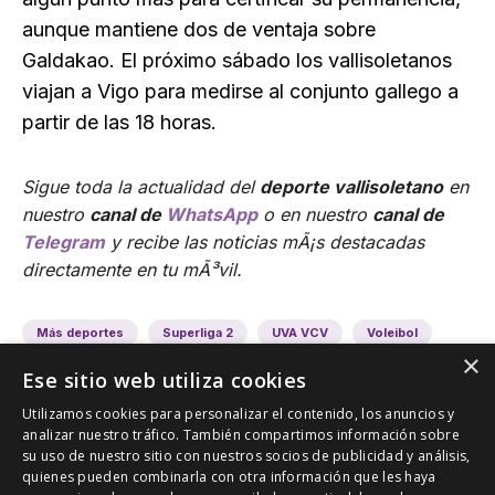
aunque mantiene dos de ventaja sobre
Galdakao. El próximo sábado los vallisoletanos
viajan a Vigo para medirse al conjunto gallego a
partir de las 18 horas.
Sigue toda la actualidad del
deporte vallisoletano
en
nuestro
canal de
WhatsApp
o en nuestro
canal de
Telegram
y recibe las noticias mÃ¡s destacadas
directamente en tu mÃ³vil.
Más deportes
Superliga 2
UVA VCV
Voleibol
×
Ese sitio web utiliza cookies
Utilizamos cookies para personalizar el contenido, los anuncios y
analizar nuestro tráfico. También compartimos información sobre
su uso de nuestro sitio con nuestros socios de publicidad y análisis,
quienes pueden combinarla con otra información que les haya