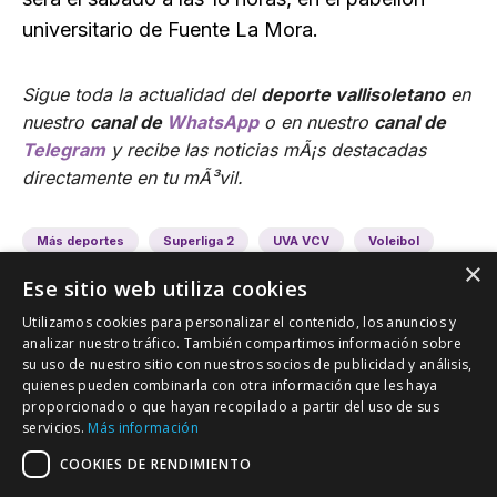
universitario de Fuente La Mora.
Sigue toda la actualidad del
deporte vallisoletano
en
nuestro
canal de
WhatsApp
o en nuestro
canal de
Telegram
y recibe las noticias mÃ¡s destacadas
directamente en tu mÃ³vil.
Más deportes
Superliga 2
UVA VCV
Voleibol
×
Ese sitio web utiliza cookies
Utilizamos cookies para personalizar el contenido, los anuncios y
analizar nuestro tráfico. También compartimos información sobre
su uso de nuestro sitio con nuestros socios de publicidad y análisis,
quienes pueden combinarla con otra información que les haya
proporcionado o que hayan recopilado a partir del uso de sus
VALLADOLID DEPORTIVO
servicios.
Más información
Tu información deportiva vallisoletana
COOKIES DE RENDIMIENTO