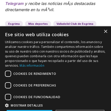
Telegram
y recibe las noticias mÃ¡s destacadas
directamente en tu mÃ³vil.
Esgrima
Más deportes
Valladolid Club de Esgrima
×
Ese sitio web utiliza cookies
Utilizamos cookies para personalizar el contenido, los anuncios y
analizar nuestro tráfico. También compartimos información sobre
su uso de nuestro sitio con nuestros socios de publicidad y análisis,
quienes pueden combinarla con otra información que les haya
proporcionado o que hayan recopilado a partir del uso de sus
VALLADOLID DEPORTIVO
servicios.
Más información
Tu información deportiva vallisoletana
COOKIES DE RENDIMIENTO
COOKIES DE PREFERENCIAS
Colaboración
Contacto
Agenda
COOKIES DE FUNCIONALIDAD
MOSTRAR DETALLES