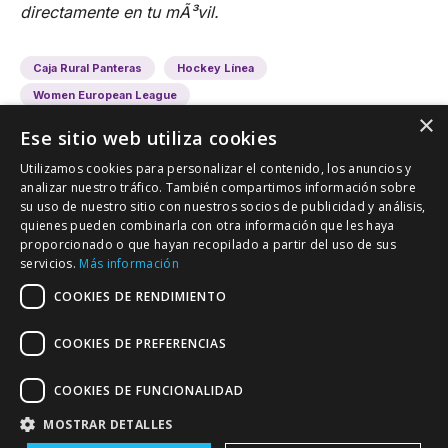
directamente en tu mÃ³vil.
Caja Rural Panteras
Hockey Línea
Women European League
×
Ese sitio web utiliza cookies
Utilizamos cookies para personalizar el contenido, los anuncios y
analizar nuestro tráfico. También compartimos información sobre
su uso de nuestro sitio con nuestros socios de publicidad y análisis,
quienes pueden combinarla con otra información que les haya
proporcionado o que hayan recopilado a partir del uso de sus
VALLADOLID DEPORTIVO
servicios.
Más información
Tu información deportiva vallisoletana
COOKIES DE RENDIMIENTO
COOKIES DE PREFERENCIAS
Colaboración
Contacto
Agenda
COOKIES DE FUNCIONALIDAD
MOSTRAR DETALLES