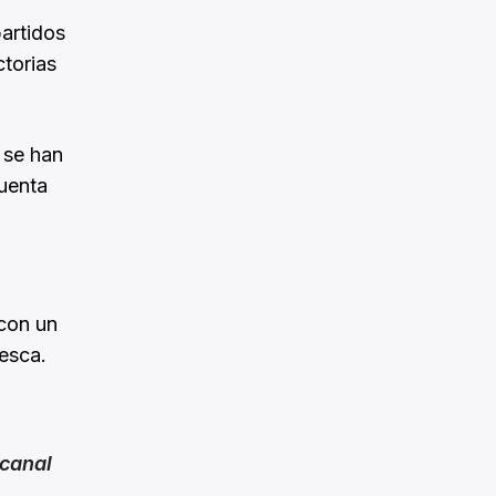
partidos
ctorias
 se han
cuenta
 con un
uesca.
canal