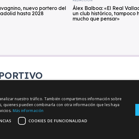
vagnino, nuevo portero del
Álex Balboa: «El Real Valla
ladolid hasta 2028
un club histórico, tampoco 
mucho que pensar»
PORTIVO
etana
y analizar nuestro tráfico. También compartimos información sobre
sis, quienes pueden combinarla con otra información que les haya
vicios.
Más información
NCIAS
COOKIES DE FUNCIONALIDAD
Política de Privacidad