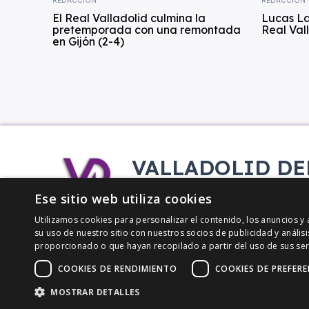
El Real Valladolid culmina la
Lucas La
pretemporada con una remontada
Real Val
en Gijón (2-4)
VALLADOLID DE
Tu información deportiva vallisol
Ese sitio web utiliza cookies
Utilizamos cookies para personalizar el contenido, los anuncios 
su uso de nuestro sitio con nuestros socios de publicidad y análi
proporcionado o que hayan recopilado a partir del uso de sus ser
COOKIES DE RENDIMIENTO
COOKIES DE PREFERE
MOSTRAR DETALLES
© Copyright - Valladolid Deportivo