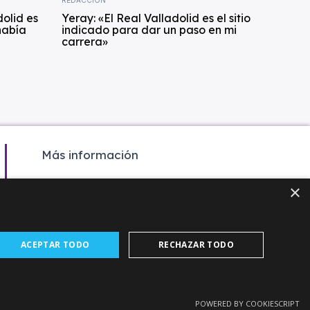
dolid es
Yeray: «El Real Valladolid es el sitio
había
indicado para dar un paso en mi
carrera»
Más información
Colaboración
×
Contacto
Agenda
ACEPTAR TODO
RECHAZAR TODO
POWERED BY COOKIESCRIPT