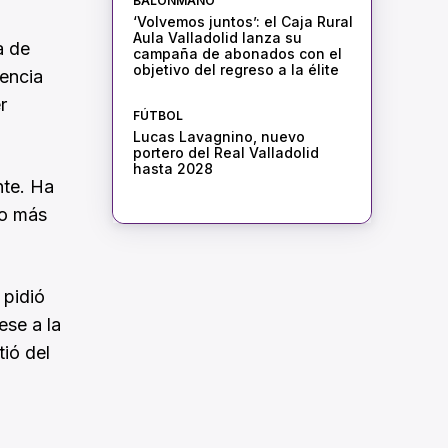
BALONMANO
‘Volvemos juntos’: el Caja Rural
Aula Valladolid lanza su
a de
campaña de abonados con el
objetivo del regreso a la élite
encia
r
FÚTBOL
Lucas Lavagnino, nuevo
portero del Real Valladolid
hasta 2028
nte. Ha
do más
 pidió
ese a la
tió del