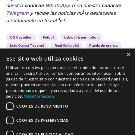
nuestro
canal de
WhatsApp
o en nuestro
canal de
Telegram
y recibe las noticias mÃ¡s destacadas
directamente en tu mÃ³vil.
CD Castellón
Fútbol
LaLiga Hypermotion
Luis García Tevenet
Real Valladolid
Rueda de prensa
×
Ese sitio web utiliza cookies
Utilizamos cookies para personalizar el contenido, los anuncios y
analizar nuestro tráfico. También compartimos información sobre
su uso de nuestro sitio con nuestros socios de publicidad y análisis,
quienes pueden combinarla con otra información que les haya
proporcionado o que hayan recopilado a partir del uso de sus
VALLADOLID DEPORTIVO
servicios.
Más información
Tu información deportiva vallisoletana
COOKIES DE RENDIMIENTO
COOKIES DE PREFERENCIAS
Colaboración
Contacto
Agenda
COOKIES DE FUNCIONALIDAD