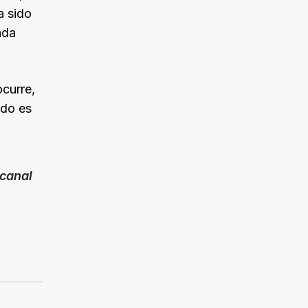
a sido
ada
ocurre,
ado es
canal