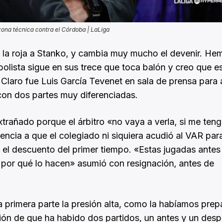
zona técnica contra el Córdoba | LaLiga
es la roja a Stanko, y cambia muy mucho el devenir. He
bolista sigue en sus trece que toca balón y creo que e
 Claro fue Luis García Tevenet en sala de prensa para 
con dos partes muy diferenciadas.
xtrañado porque el árbitro «no vaya a verla, si me ten
rencia a que el colegiado ni siquiera acudió al VAR par
en el descuento del primer tiempo. «Estas jugadas antes
n por qué lo hacen» asumió con resignación, antes de
a primera parte la presión alta, como la habíamos prep
ión de que ha habido dos partidos, un antes y un desp