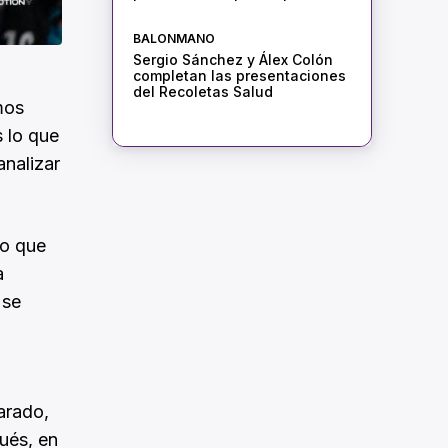
BALONMANO
Sergio Sánchez y Álex Colón
completan las presentaciones
del Recoletas Salud
mos
s lo que
analizar
go que
a
 se
arado,
ués, en