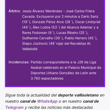
Árbitro:
Jesús Álvarez Menéndez - José Carlos Friera
Cavada. Excluyeron por 2 minutos a Darío Sanz
(19´), Gonzalo Pérez Arce (28´), Oscar Lindqvist
(44´), Álex Lodos (53´) del Abanca Ademar y a
Rares Fodorean (9´), Lucas Ribeiro (25´),
Guilherme Carvalho (39´), Pablo Herrero (45´),
Stepo Jozinovic (49´roja) del Recoletas At.
Valladolid.
Incidencias:
Partido correspondiente a la J29 de Liga
Asobal celebrado en el Palacio Municipal de
Deportes Urbano González de León ante
3.760 espectadores
Sigue toda la actualidad del
deporte vallisoletano
en
nuestro
canal de
WhatsApp
o en nuestro
canal de
Telegram
y recibe las noticias más destacadas