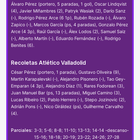
Álvaro Pérez (portero, 5 paradas, 1 gol), Oscar Lindqvist
(4), Javier Miñambres (2), Patryk Wasiak (2), Darío Sanz
(-), Rodrigo Pérez Arce (6 1p), Rubén Rozada (-), Álvaro
Zapico (-), Marcos García (ps, 4 paradas), Gonzalo Pérez
Arce (4 3p), Raúl García (-), Álex Lodos (2), Samuel Saiz
(-), Alberto Martín (-), Eduardo Fernández (-), Rodrigo
Benites (6).
Recoletas Atlético Valladolid
César Pérez (portero, 1 parada), Gustavo Oliveira (9),
Martin Karapalevski (-), Alejandro Pisonero (-), Tao Gey-
Emparan (4 3p), Alejandro Díaz (1), Rares Fodorean (3),
Juan Manuel Bar (ps, 13 paradas), Miguel Camino (3),
Lucas Ribeiro (2), Pablo Herrero (-), Stepo Jozinovic (2),
Adrián Pons (-), Nico Giráldez (ps), Guilherme Carvalho
(4).
Parciales:
3-3; 5-6; 8-8; 11-10; 13-13; 14-14 -descanso-
15-16; 18-18; 20-19; 23-22; 24-26; 27-28