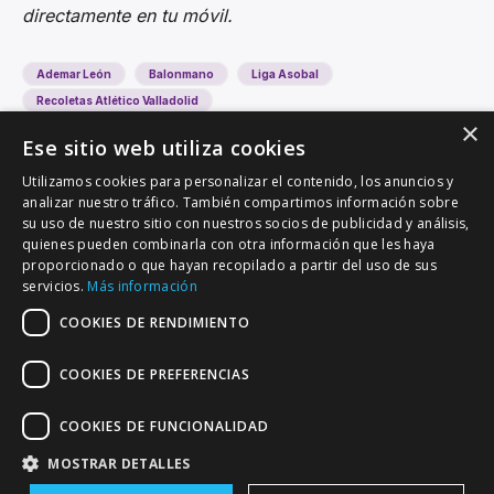
directamente en tu móvil.
Ademar León
Balonmano
Liga Asobal
Recoletas Atlético Valladolid
×
Ese sitio web utiliza cookies
Utilizamos cookies para personalizar el contenido, los anuncios y
analizar nuestro tráfico. También compartimos información sobre
su uso de nuestro sitio con nuestros socios de publicidad y análisis,
quienes pueden combinarla con otra información que les haya
proporcionado o que hayan recopilado a partir del uso de sus
VALLADOLID DEPORTIVO
servicios.
Más información
Tu información deportiva vallisoletana
COOKIES DE RENDIMIENTO
COOKIES DE PREFERENCIAS
Colaboración
Contacto
Agenda
COOKIES DE FUNCIONALIDAD
MOSTRAR DETALLES